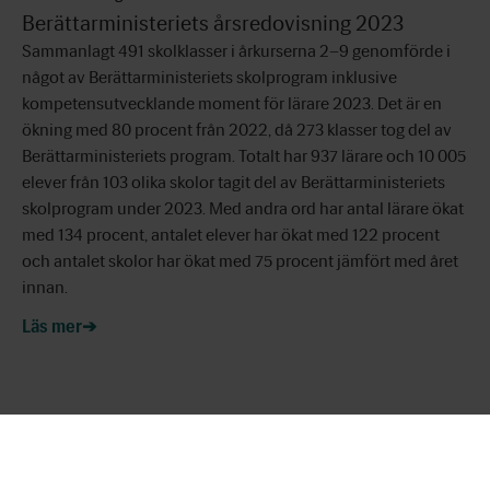
Berättarministeriets årsredovisning 2023
Sammanlagt 491 skolklasser i årkurserna 2–9 genomförde i
något av Berättarministeriets skolprogram inklusive
kompetensutvecklande moment för lärare 2023. Det är en
ökning med 80 procent från 2022, då 273 klasser tog del av
Berättarministeriets program. Totalt har 937 lärare och 10 005
elever från 103 olika skolor tagit del av Berättarministeriets
skolprogram under 2023. Med andra ord har antal lärare ökat
med 134 procent, antalet elever har ökat med 122 procent
och antalet skolor har ökat med 75 procent jämfört med året
innan.
Läs mer