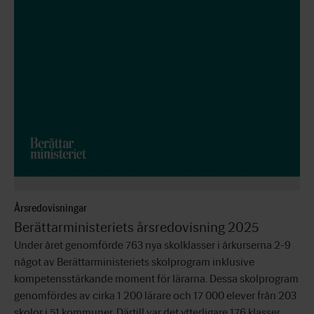
Årsredovisningar
Berättarministeriets årsredovisning 2025
Under året genomförde 763 nya skolklasser i årkurserna 2-9
något av Berättarministeriets skolprogram inklusive
kompetensstärkande moment för lärarna. Dessa skolprogram
genomfördes av cirka 1 200 lärare och 17 000 elever från 203
skolor i 51 kommuner. Därtill var det ytterligare 176 klasser