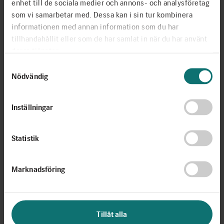
enhet till de sociala medier och annons- och analysföretag
som vi samarbetar med. Dessa kan i sin tur kombinera
informationen med annan information som du har
tillhandahållit eller som de har samlat in när du har använt
deras tjänster.
Samtyckesval
Nödvändig
Inställningar
Årsredovisningar
Statistik
Årsredovisning och revisionsberättelse 2024
I februari 2024 öppnade Berättarministerits
utbildningscenter i Malmö för besöksversioner. Vid årets slut
Marknadsföring
hade över 80 klasser medverkat i undervisningsaktiviteter i
det nyöppnade utbildningscentret som del av de
skolprogram som lärarna genomför med sina elever. I början
Tillåt alla
av 2024 beslutade Berättarministeriets styrelse om att