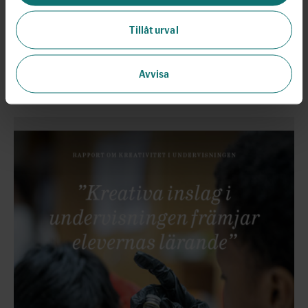
etablera verksamhet i Norrbotten. Under året gick 53 klasser
från Norrbotten något av våra skolprogram och därtill deltog
Tillåt urval
180 lärare från skolor med högt socioekonomiskt index vid
vår lärarkonferens i Luleå.
Avvisa
Läs mer