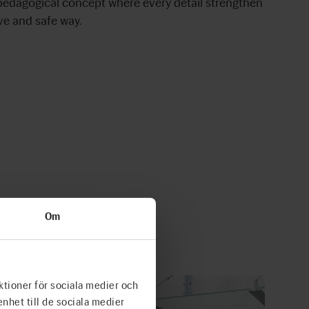
pedagogical concept where every detail strengthen
ive and safe way.
Om
ktioner för sociala medier och
enhet till de sociala medier