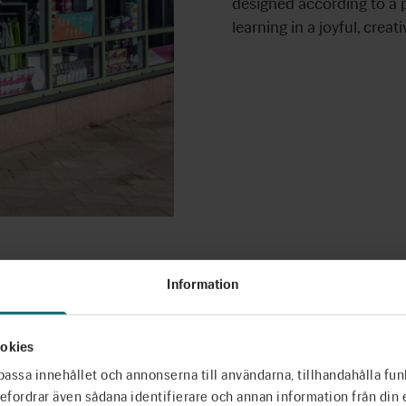
designed according to a 
learning in a joyful, creat
Information
okies
passa innehållet och annonserna till användarna, tillhandahålla fun
ebefordrar även sådana identifierare och annan information från din 