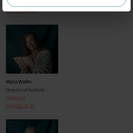
Mejla mig
076-506 84 47
Maria Wallin
Director of Institute
Mejla mig
073-682 31 20