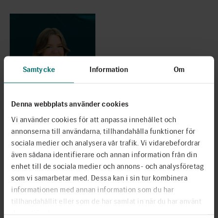
Samtycke
Information
Om
Denna webbplats använder cookies
Vi använder cookies för att anpassa innehållet och
Hilda Ahlkvist
annonserna till användarna, tillhandahålla funktioner för
Coordinator
sociala medier och analysera vår trafik. Vi vidarebefordrar
även sådana identifierare och annan information från din
Mejla mig
enhet till de sociala medier och annons- och analysföretag
076-555 84 38
som vi samarbetar med. Dessa kan i sin tur kombinera
informationen med annan information som du har
tillhandahållit eller som de har samlat in när du har använt
deras tjänster.