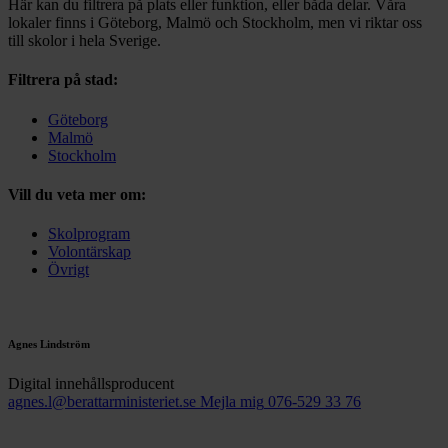
Här kan du filtrera på plats eller funktion, eller båda delar. Våra
lokaler finns i Göteborg, Malmö och Stockholm, men vi riktar oss
till skolor i hela Sverige.
Filtrera på stad:
Göteborg
Malmö
Stockholm
Vill du veta mer om:
Skolprogram
Volontärskap
Övrigt
Agnes Lindström
Digital innehållsproducent
agnes.l@berattarministeriet.se
Mejla mig
076-529 33 76