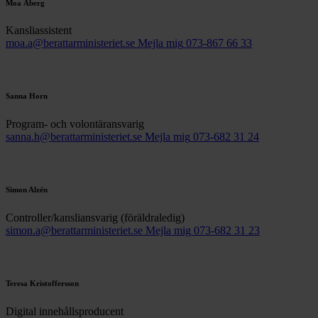
Moa Åberg
Kansliassistent
moa.a@berattarministeriet.se
Mejla mig
073-867 66 33
Sanna Horn
Program- och volontäransvarig
sanna.h@berattarministeriet.se
Mejla mig
073-682 31 24
Simon Alzén
Controller/kansliansvarig (föräldraledig)
simon.a@berattarministeriet.se
Mejla mig
073-682 31 23
Teresa Kristoffersson
Digital innehållsproducent