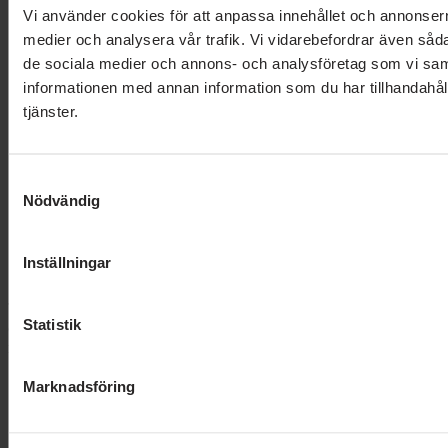
Vi använder cookies för att anpassa innehållet och annonserna 
medier och analysera vår trafik. Vi vidarebefordrar även sådan
de sociala medier och annons- och analysföretag som vi sa
informationen med annan information som du har tillhandahåll
tjänster.
Integritetspolicy
Cookiepolicy
Samtyckesval
Nödvändig
Inställningar
Statistik
© Stiftelsen Berättarministeriet – Org.nr: 802426-7042 – Alla
rättigheter reserverade.
PG-konto: 900639-6
Marknadsföring