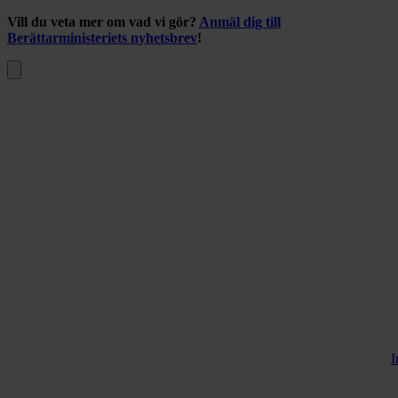
Vill du veta mer om vad vi gör?
Anmäl dig till
Berättarministeriets nyhetsbrev
!
I