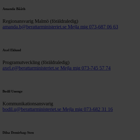
Amanda Bååth
Regionansvarig Malmö (föräldraledig)
amanda.b@berattarministeriet.se
Mejla mig
073-687 06 63
Axel Eklund
Programutveckling (föräldraledig)
axel.e@berattarministeriet.se
Mejla mig
073-745 57 74
Bodil Unenge
Kommunikationsansvarig
bodil.u@berattarministeriet.se
Mejla mig
073-682 31 16
Dilsa Demirbag-Sten