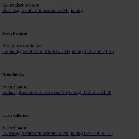
Generalsekreterare
dilsa.ds@berattarministeriet.se
Mejla mig
Emma Dahlgren
Programkoordinator
emma.d@berattarministeriet.se
Mejla mig
076-550 71 53
Hilda Ahlkvist
Koordinator
hilda.a@berattarministeriet.se
Mejla mig
076-555 84 38
Lovisa Sällström
Koordinator
lovisa.s@berattarministeriet.se
Mejla mig
076-506 84 47