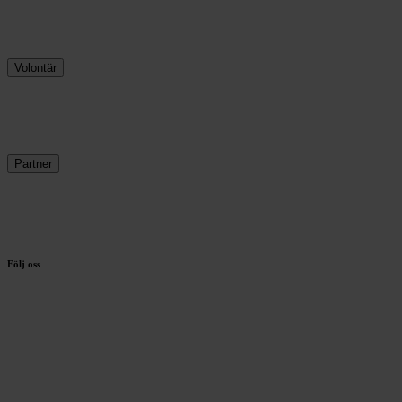
Använd oss i din undervisning
Våra skolprogram
Registrera dig
Volontär
Hur funkar det?
Hur blir jag volontär?
Registrera dig
Partner
Ge en gåva
Våra partner
Våra samverkansparter
Följ oss