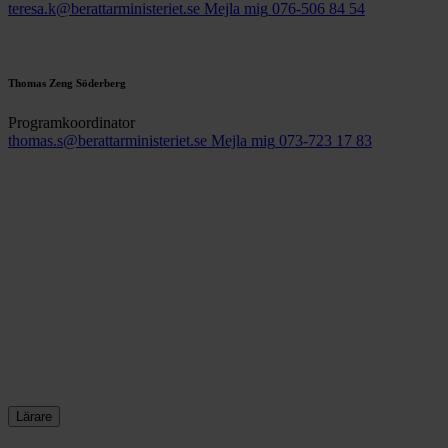
teresa.k@berattarministeriet.se
Mejla mig
076-506 84 54
Thomas Zeng Söderberg
Programkoordinator
thomas.s@berattarministeriet.se
Mejla mig
073-723 17 83
Lärare