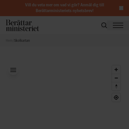
Vill du veta mer om vad vi gör?
Anmäl dig till
Berättarministeriets nyhetsbrev
!
Hem
/
Skolkartan