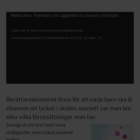
Videospelare
Media error: Format(s) not supported or source(s) not found
Ladda ner fil: https://www.berattarministeriet.se/wp-
content/uploads/2025/12/NOBM-BM-30s-251215_v2.mp4?_=1
Berättarministeriet finns för att varje barn ska få
chansen att lyckas i skolan, oavsett var man bor
eller vilka förutsättningar man har.
Sverige är ett land med stora
möjligheter, men också växande
klyftor.