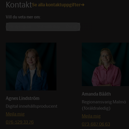
Kontakt
Se alla kontaktuppgifter
Vill du veta mer om:
Skolprogram
Volontärskap
Övrigt
Amanda Bååth
Agnes Lindström
Regionansvarig Malmö
Digital innehållsproducent
(föräldraledig)
Mejla mig
Mejla mig
076-529 33 76
073-687 06 63