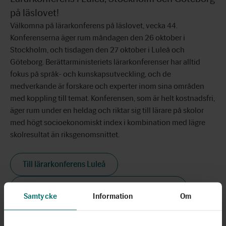
på läslovet!
Välkomna på lärarkonferens på läslovet, vecka 44.
Konferenserna äger rum måndagen den 26 oktober i
Stockholm, och tisdagen den 27 oktober i Luleå och
Göteborg. Berättarministeriets lärarkonferenser har alltid
fokus på språk- och kunskapsutveckling, och de
medverkande är forskare och experter inom sina områden
med koppling till temat. Konferensen, som är helt kostnadsfri,
äger rum under en heldag och riktar sig till lärare på skolor
med högt socioekonomiskt index i kombination med lägre
skolresultat än riksgenomsnittet.
Till lärarkonferens Luleå
Till lärarkonferens Stockholm och Göteborg
Samtycke
Information
Om