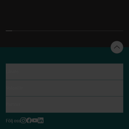
Lärare
Volontär
Partner
Följ oss