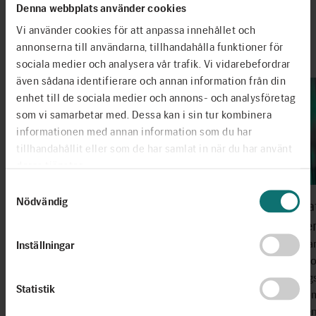
Denna webbplats använder cookies
Vi använder cookies för att anpassa innehållet och
annonserna till användarna, tillhandahålla funktioner för
Nyheter
Se fler nyheter
sociala medier och analysera vår trafik. Vi vidarebefordrar
även sådana identifierare och annan information från din
enhet till de sociala medier och annons- och analysföretag
som vi samarbetar med. Dessa kan i sin tur kombinera
informationen med annan information som du har
tillhandahållit eller som de har samlat in när du har använt
deras tjänster.
Samtyckesval
Nödvändig
Utöka
univer
Berätta
Inställningar
lärarpr
Ta del av seminariet ”Att föreställa sig en
förläng
värld och skapa den – om fantasi och
Statistik
Förutom
kreativitet i samtiden och framtiden” på
nu äve