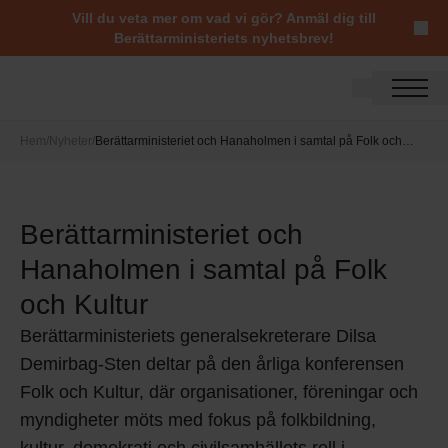
Vill du veta mer om vad vi gör?
Anmäl dig till
Berättarministeriets nyhetsbrev
!
Hem
/
Nyheter
/
Berättarministeriet och Hanaholmen i samtal på Folk och
Kultur
Berättarministeriet och
Hanaholmen i samtal på Folk
och Kultur
Berättarministeriets generalsekreterare Dilsa
Demirbag-Sten deltar på den årliga konferensen
Folk och Kultur, där organisationer, föreningar och
myndigheter möts med fokus på
folkbildning,