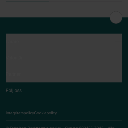
Lärare
Volontär
Partner
Följ oss
Integritetspolicy
Cookiepolicy
© Stiftelsen Berättarministeriet – Org.nr: 802426-7042 – Alla