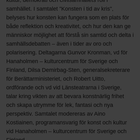
kultur, demokrati och civilsamhällets roll
i
samhället. I samtalet
”Konsten i tid av kris”
,
belyses hur konsten kan fungera som en plats för
både reflektion och kreativitet, och hur den kan ge
människor möjlighet att förstå sin samtid och delta i
samhällsdebatten – även i tider av oro och
polarisering. Deltagarna Gunvor Kronman, vd för
Hanaholmen – kulturcentrum för Sverige och
Finland, Dilsa Demirbag-Sten, generalsekreterare
för Berättarministeriet, och Robert Uitto,
ordförande och vd vid Länsteatrarna i Sverige,
talar kring vikten av att bevara konstnärlig frihet
och skapa utrymme för lek, fantasi och nya
perspektiv. Samtalet modereras av Aino
Kostiainen, programansvarig för konst och kultur
vid Hanaholmen – kulturcentrum för Sverige och