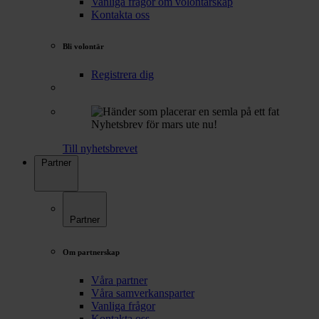
Vanliga frågor om volontärskap
Kontakta oss
Bli volontär
Registrera dig
Nyhetsbrev för mars ute nu!
Till nyhetsbrevet
Partner
Partner
Om partnerskap
Våra partner
Våra samverkansparter
Vanliga frågor
Kontakta oss