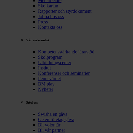
Medarbetare
Skolkartan
Rapporter och styrdokument
Jobba hos oss
Press
Kontakta oss
Vår verksamhet
Kompetensstärkande lärarstöd
Skolprogram
Utbildningscenter
Institut
Konferenser och seminarier
Pennsvärdet
BM play
Nyheter
Stöd oss
Swisha en gåva
Ge en företagsgåva
Bli volontär
Bli vår partner