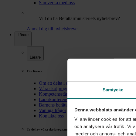
Samverka med oss
Vill du ha Berättarministeriets nyhetsbrev?
Anmäl dig till nyhetsbrevet
Lärare
Lärare
För lärare
Om att delta i ett skolprogram
Våra skolprogram
Samtycke
Kompetensstärkande lärarstöd
Lärarkonferenser
Barnens berättelser
Denna webbplats använder 
Vanliga frågor
Kontakta oss
Vi använder cookies för att a
och analysera vår trafik. Vi v
Ta del av våra skolprogram
medier och annons- och anal