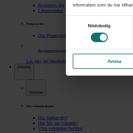
information som du har tillhan
Registrera dig
Lärarportalen
Samtyckesval
Pennsvärdet
Nödvändig
Om Pennsvärdet
Berättarministeriets lärarkonferens 2026
Läs mer om lärarkonferensen
Avvisa
Volontär
Volontär
Om volontärskapet
Hur funkar det?
Hur blir jag volontär?
Våra volontärer berättar