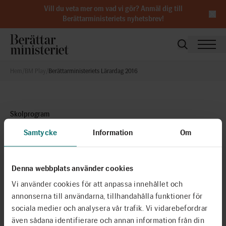
Vill du veta mer om vad vi gör?
Anmäl dig till
Berättarministeriets nyhetsbrev
!
Hem
/
BM Play
/
Berättarministeriets Lärardag 2016
Skolprogram
Berättarministeriets Lärardag 2016
Samtycke
Information
Om
Publicerad 15 februari 2017. Berättarministeriets andra
Lärardag genomfördes 14 november 2016 och tog avstamp i
interaktivitet och kreativt lärande. På talarlistan fanns Anna
Denna webbplats använder cookies
Tebelius Bodin, pedagog, föreläsare och skribent, Carl Heath,
Vi använder cookies för att anpassa innehållet och
forskare och designer på Interactive Institute Swedish (ICT),
annonserna till användarna, tillhandahålla funktioner för
Reza Saleh, program- och driftansvarig Berättarministeriet,
sociala medier och analysera vår trafik. Vi vidarebefordrar
Annika Agélii Genlott, forskare och projektledare, Maria
även sådana identifierare och annan information från din