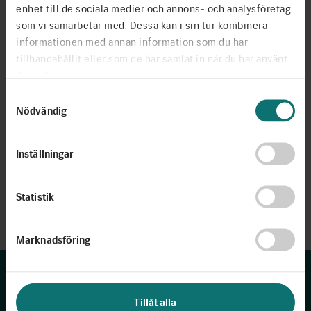
Taube, intendent på Moderna Museet och språkforskaren
enhet till de sociala medier och annons- och analysföretag
Barbro Westlund. Moderator för dagen var författaren och
som vi samarbetar med. Dessa kan i sin tur kombinera
programledaren Daniel Sjölin.
informationen med annan information som du har
tillhandahållit eller som de har samlat in när du har använt
deras tjänster.
Samtyckesval
Nödvändig
Du behöver acceptera YouTubes kakor för att
se filmen.
Inställningar
Ändra inställningar
Statistik
Marknadsföring
Tillåt alla
Lärare