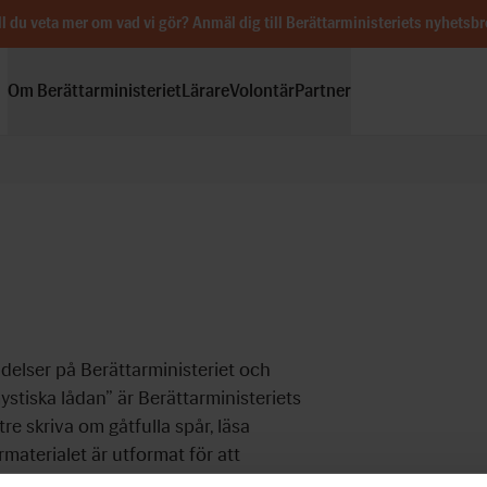
ll du veta mer om vad vi gör?
Anmäl dig till Berättarministeriets nyhetsbr
Om Berättarministeriet
Lärare
Volontär
Partner
delser på Berättarministeriet och
stiska lådan” är Berättarministeriets
tre skriva om gåtfulla spår, läsa
aterialet är utformat för att
ring i kursplanen. Eleverna ges även