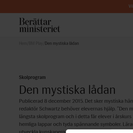
Vi
Hem
/
BM Play
/
Den mystiska lådan
Skolprogram
Den mystiska lådan
Publicerad 8 december 2015. Det sker mystiska hän
redaktör Schwartz behöver elevernas hjälp. ”Den my
längsta skolprogram och i detta får elever i årskurs 
hemliga lappar och tyda spännande symboler. Lärarm
utveckla kunskaperna i svenska språket med förank