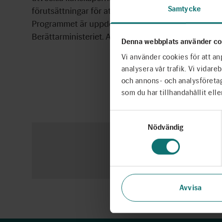
Samtycke
förutsättningar för att formulera egna åsikter och ta
Programmet är uppdelat på 16 lektionstillfällen varav
Berättarministeriet. Arvsfonden är samarbetspartne
Denna webbplats använder co
Vi använder cookies för att an
analysera vår trafik. Vi vidar
och annons- och analysföreta
som du har tillhandahållit elle
Samtyckesval
Nödvändig
Du beh
Avvisa