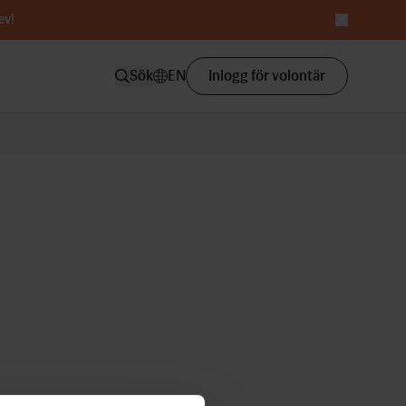
ev
!
Sök
EN
Inlogg för volontär