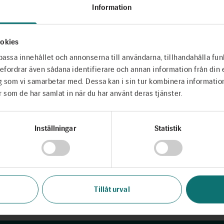
Information
nkar i olika slags texter och medier.
 första och sista tillfället äger rum på
r.
okies
passa innehållet och annonserna till användarna, tillhandahålla fun
ebefordrar även sådana identifierare och annan information från din 
g som vi samarbetar med. Dessa kan i sin tur kombinera informati
r som de har samlat in när du har använt deras tjänster.
Inställningar
Statistik
över acceptera YouTubes kakor för att se 
Ändra inställningar
Tillåt urval