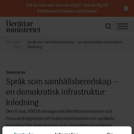
Vill du veta mer om vad vi gör?
Anmäl dig till
Berättarministeriets nyhetsbrev
!
Hem
/
BM
/
Språk som samhällsberedskap – en demokratisk infrastruktur:
Play
Inledning
Seminarier
Språk som samhällsberedskap –
en demokratisk infrastruktur:
Inledning
Den 6 maj 20026 arrangerade Berättarministeriet och
Försvarshögskolan ett frukostseminarium om språkets
betydelse för demokratins och samhällets långsiktiga
motståndskraft. Medverkande: Parisa Liljestrand