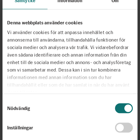
Samtycke
Information
Om
(kulturminister), Robert Egnell (rektor, Försvarshögskolan),
Magnus Ranstorp (strategisk rådgivare, Försvarshögskolan)
och Dilsa Demirbag-Sten (Generalsekreterare
Denna webbplats använder cookies
Berättarministeriet).
Vi använder cookies för att anpassa innehållet och
annonserna till användarna, tillhandahålla funktioner för
Språket är en grund för lärande, delaktighet och
sociala medier och analysera vår trafik. Vi vidarebefordrar
sammanhållning – och en central del av samhällets
även sådana identifierare och annan information från din
demokratiska infrastruktur. Förmågan att läsa, tolka och
enhet till de sociala medier och annons- och analysföretag
värdera information är avgörande för att människor ska
som vi samarbetar med. Dessa kan i sin tur kombinera
kunna delta i samhällslivet och fatta informerade beslut.
informationen med annan information som du har
tillhandahållit eller som de har samlat in när du har använt
När nästan en fjärdedel av Sveriges elever lämnar
deras tjänster.
grundskolan utan tillräcklig läsförståelse väcker det frågor
Samtyckesval
som sträcker sig långt utanför skolans värld. I en tid präglad
Nödvändig
av desinformation, snabb informationsspridning och ökad
säkerhetspolitisk osäkerhet blir språklig förståelse också en
fråga om samhällets långsiktiga stabilitet och
Inställningar
motståndskraft.