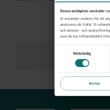
Denna webbplats använder co
Vi använder cookies för att an
analysera vår trafik. Vi vidar
och annons- och analysföreta
som du har tillhandahållit elle
Du beh
Samtyckesval
Nödvändig
Avvisa