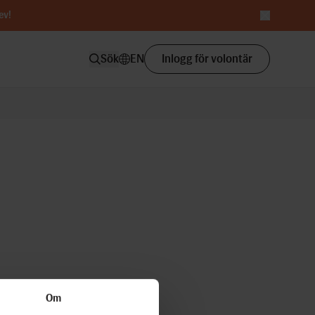
ev
!
Sök
EN
Inlogg för volontär
Om