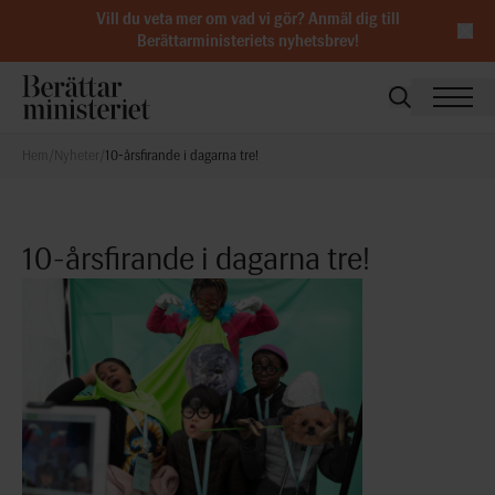
Vill du veta mer om vad vi gör?
Anmäl dig till
Berättarministeriets nyhetsbrev
!
Hem
/
Nyheter
/
10-årsfirande i dagarna tre!
10-årsfirande i dagarna tre!