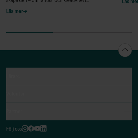
skapa den – om fantasi och kreativitet i…
Läs me
Läs mer
Lärare
Volontär
Partner
Följ oss