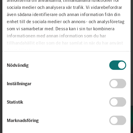
annonserna till användarna, tillhandahålla funktioner för
sociala medier och analysera vår trafik. Vi vidarebefordrar
även sådana identifierare och annan information från din
enhet till de sociala medier och annons- och analysföretag
som vi samarbetar med. Dessa kan i sin tur kombinera
Dela
informationen med annan information som du har
tillhandahållit eller som de har samlat in när du har använt
deras tjänster.
Senast uppdaterad 2025-09-12
Samtyckesval
Nödvändig
Inställningar
Fler artiklar
Se alla
Statistik
Marknadsföring