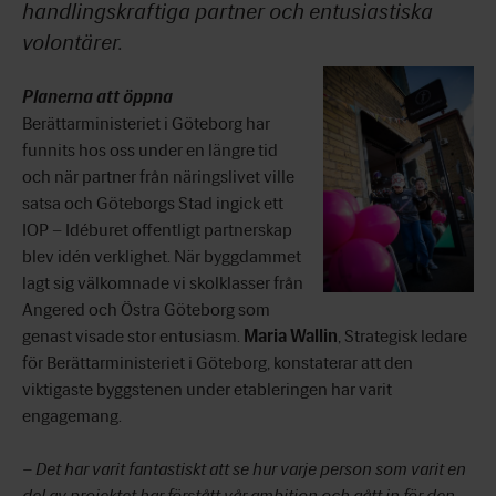
handlingskraftiga partner och entusiastiska
volontärer.
Planerna att öppna
Berättarministeriet i Göteborg har
funnits hos oss under en längre tid
och när partner från näringslivet ville
satsa och Göteborgs Stad ingick ett
IOP – Idéburet offentligt partnerskap
blev idén verklighet. När byggdammet
lagt sig välkomnade vi skolklasser från
Angered och Östra Göteborg som
genast visade stor entusiasm.
Maria Wallin
, Strategisk ledare
för Berättarministeriet i Göteborg, konstaterar att den
viktigaste byggstenen under etableringen har varit
engagemang.
– Det har varit fantastiskt att se hur varje person som varit en
del av projektet har förstått vår ambition och gått in för den