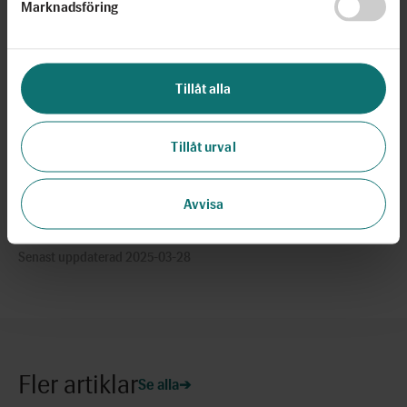
Marknadsföring
att läsa och skriva, och hur viktiga de är för vår gemensamma
berättelse.
/Text: Fanny Siltberg
Tillåt alla
Foto: Karl Gabor (porträttbild) och Nicke Johansson (stor
bild)
Tillåt urval
Dela
Avvisa
Senast uppdaterad 2025-03-28
Fler artiklar
Se alla