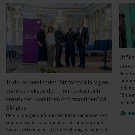
Utöka
univer
Berätta
lärarpr
Ta del av seminariet ”Att föreställa sig en
förläng
värld och skapa den – om fantasi och
Förutom
kreativitet i samtiden och framtiden” på
nu äve
BM play
Läs me
Den 10 juni genomfördes det första seminariet i vår
seminarieserie som arrangeras tillsammans med
Svenska Akademien, ”Att föreställa sig en värld och