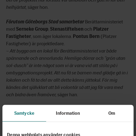
helhjärtat,
säger hon.
Förutom Göteborgs Stad samarbetar
Berättarministeriet
med
Serneke Group
,
Stenastiftelsen
och
Platzer
Fastigheter
, som äger lokalerna.
Pontus Bern
(Platzer
Fastigheter) är projektledare.
– Att bygga om en lokal för Berättarministeriet var både
spännande och annorlunda. Hemliga dörrar och ”grön utan
sol-dusch” är inte något som vi är vana vid att stöta på i
ombyggnationsprojekt. Att nu få se barnen med glädje gå in i
lokalen och få ta del av allt detta känns jättekul. För mig
kändes det självklart att bli volontär så att jag får vara med
och bidra även framöver,
säger han.
Att människor,
precis som Pontus, engagerar sig som
Samtycke
Information
Om
volontärer är avgörande för att barnens språk, självkänsla
och kritiska tänkande ska få de bästa förutsättningarna att
utvecklas. I Göteborg var intresset från nya volontärer stort
Denna webbplats använder cookies