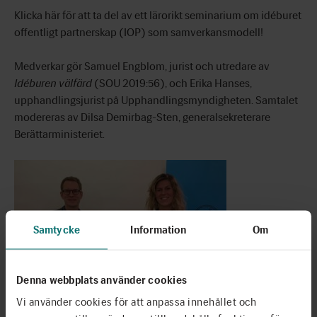
Klicka
här
för att ta del av ett lärorikt seminarium om idéburet
offentligt partnerskap (IOP) som samverkansmodell!
Medverkar gör Samuel Engblom, jurist och utredare av
Idéburen välfärd
(SOU 2019:56), och Erika Hanses,
upphandlingsjurist på Upphandlingsmyndigheten. Samtalet
modereras av Dilsa Demirbag-Sten, generalsekreterare
Berättarministeriet.
Samtycke
Information
Om
Denna webbplats använder cookies
Vi använder cookies för att anpassa innehållet och
Samuel Engblom och Erika Hanses i studion.