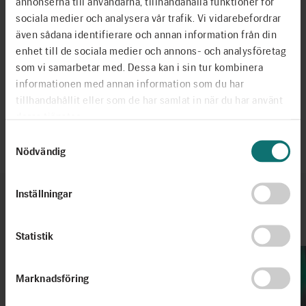
annonserna till användarna, tillhandahålla funktioner för
sociala medier och analysera vår trafik. Vi vidarebefordrar
även sådana identifierare och annan information från din
enhet till de sociala medier och annons- och analysföretag
som vi samarbetar med. Dessa kan i sin tur kombinera
Dela
informationen med annan information som du har
tillhandahållit eller som de har samlat in när du har använt
deras tjänster.
Senast uppdaterad 2025-03-27
Samtyckesval
Nödvändig
Inställningar
Fler artiklar
Se alla
Statistik
Marknadsföring