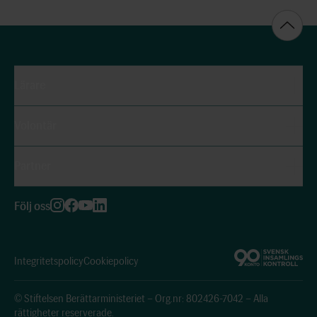
Lärare
Volontär
Partner
Följ oss
Integritetspolicy
Cookiepolicy
© Stiftelsen Berättarministeriet – Org.nr: 802426-7042 – Alla
rättigheter reserverade.