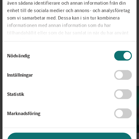
även sådana identifierare och annan information från din
Dela
enhet till de sociala medier och annons- och analysföretag
som vi samarbetar med. Dessa kan i sin tur kombinera
informationen med annan information som du har
Senast uppdaterad 2025-03-27
tillhandahållit eller som de har samlat in när du har använt
deras tjänster.
Samtyckesval
Nödvändig
Fler artiklar
Inställningar
Se alla
Statistik
Marknadsföring