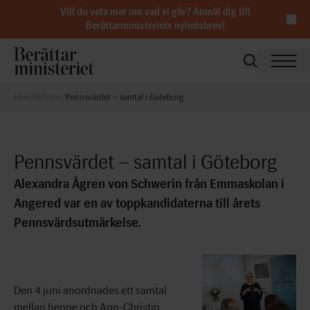
Vill du veta mer om vad vi gör?
Anmäl dig till
Berättarministeriets nyhetsbrev
!
Hem
/
Nyheter
/
Pennsvärdet – samtal i Göteborg
Pennsvärdet – samtal i Göteborg
Alexandra Ågren von Schwerin från Emmaskolan i
Angered var en av toppkandidaterna till årets
Pennsvärdsutmärkelse.
Den 4 juni anordnades ett samtal
mellan henne och Ann-Christin