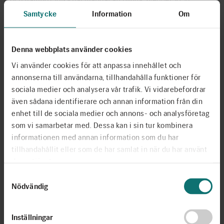
riskerar att bygga ett samhälle där de mest utsatta inte är med
Samtycke
Information
Om
och formar grundstrukturer och lagar. Det leder i
förlängningen till politisk instabilitet och konflikter.
Denna webbplats använder cookies
Utbildning är fundamentet för en välmående demokrati och
Vi använder cookies för att anpassa innehållet och
den mest effektiva insatsen för att motverka det utanförskap
annonserna till användarna, tillhandahålla funktioner för
som kan få enskilda individer att vända samhället ryggen och
sociala medier och analysera vår trafik. Vi vidarebefordrar
förlita sig på extremism, våld och hat. Berättarministeriet är
även sådana identifierare och annan information från din
en riktad demokratisk insats för att motverka segregationens
enhet till de sociala medier och annons- och analysföretag
negativa effekter på våra barns skolgång och stärka lärarna i
som vi samarbetar med. Dessa kan i sin tur kombinera
områden med hög arbetslöshet så länge behovet finns.
informationen med annan information som du har
tillhandahållit eller som de har samlat in när du har använt
Alla
barn är nyfikna, begåvade och intelligenta. Bli den som
deras tjänster.
påminner dem om det.
Samtyckesval
Nödvändig
Läs mer och registrera dig som volontär här.
Inställningar