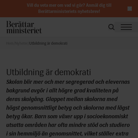
Vill du veta mer om vad vi gör?
Anmäl dig till
Berättarministeriets nyhetsbrev
!
Hem
/
Nyheter
/
Utbildning är demokrati
Utbildning är demokrati
Skolan blir mer och mer segregerad och elevernas
bakgrund avgör i allt högre grad kvaliteten på
deras skolgång. Glappet mellan skolorna med
högst genomsnittligt betyg och skolorna med lägst
betyg ökar. Barn som växer upp i socioekonomiskt
utsatta områden har ofta mindre stöd och studiero
i sin hemmiljö än genomsnittet, vilket ställer extra