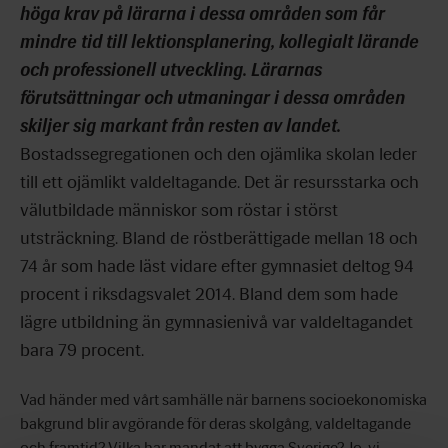
höga krav på lärarna i dessa områden som får
mindre tid till lektionsplanering, kollegialt lärande
och professionell utveckling. Lärarnas
förutsättningar och utmaningar i dessa områden
skiljer sig markant från resten av landet.
Bostadssegregationen och den ojämlika skolan leder
till ett ojämlikt valdeltagande. Det är resursstarka och
välutbildade människor som röstar i störst
utsträckning. Bland de röstberättigade mellan 18 och
74 år som hade läst vidare efter gymnasiet deltog 94
procent i riksdagsvalet 2014. Bland dem som hade
lägre utbildning än gymnasienivå var valdeltagandet
bara 79 procent.
Vad händer med vårt samhälle när barnens socioekonomiska
bakgrund blir avgörande för deras skolgång, valdeltagande
och framtid? Vilka har mandat att bygga Sverige? Jo, vi