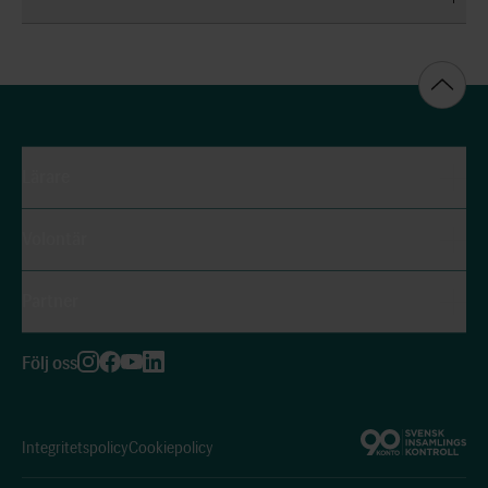
Lärare
Volontär
Partner
Följ oss
Integritetspolicy
Cookiepolicy