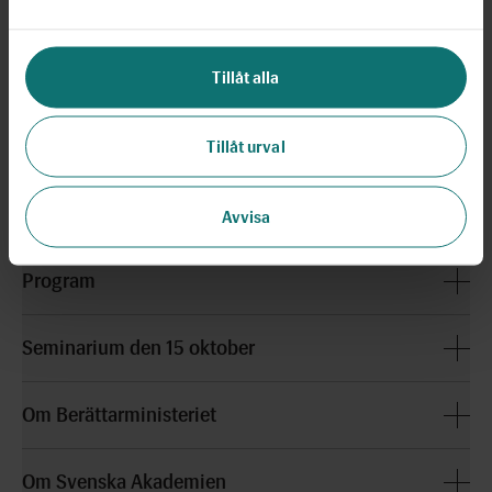
Seminarierna kommer att spelas in och publiceras på
BM
Tillåt alla
play.
Seminarium den 10 juni
Tillåt urval
Medverkande
Avvisa
Program
Seminarium den 15 oktober
Om Berättarministeriet
Om Svenska Akademien