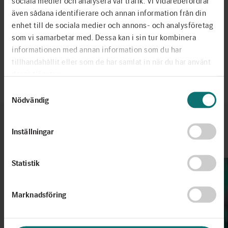
sociala medier och analysera vår trafik. Vi vidarebefordrar
även sådana identifierare och annan information från din
enhet till de sociala medier och annons- och analysföretag
Dela
som vi samarbetar med. Dessa kan i sin tur kombinera
informationen med annan information som du har
tillhandahållit eller som de har samlat in när du har använt
Senast uppdaterad 2025-03-20
deras tjänster.
Samtyckesval
Nödvändig
Inställningar
Fler artiklar
Se alla
Statistik
Marknadsföring