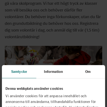
gå våra skolprogram. Vi har ett högt tryck av klasser
som vill besöka oss och behöver därför fler
volontärer. Du behöver inga förkunskaper, utan du får
den grundutbildning du behöver hos oss.
Registrera
dig som volontär
i dag, och anmäl dig till vår (1,5 tim)
volontärutbildning!
Samtycke
Information
Om
Denna webbplats använder cookies
Vi använder cookies för att anpassa innehållet och
annonserna till användarna, tillhandahålla funktioner för