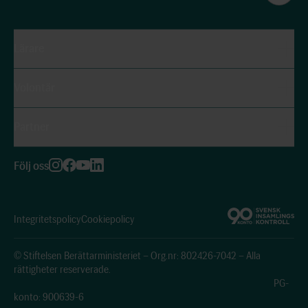
Lärare
Volontär
Partner
Följ oss
Integritetspolicy
Cookiepolicy
© Stiftelsen Berättarministeriet – Org.nr: 802426-7042 – Alla
rättigheter reserverade.
PG-
konto: 900639-6