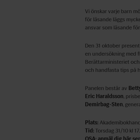
Vi önskar varje barn mö
för läsande läggs mycke
ansvar som läsande för
Den 31 oktober presen
en undersökning med fle
Berättarministeriet oc
och handfasta tips på hu
Panelen består av
Bett
Eric Haraldsson
, prisb
Demirbag-Sten
, gener
Plats:
Akademibokhande
Tid:
Torsdag 31/10 kl 17
OSA:
anmäl dig här se