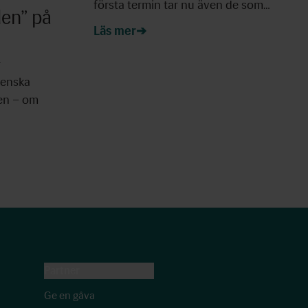
första termin tar nu även de som…
den” på
Läs mer
r
venska
den – om
Partner
Ge en gåva