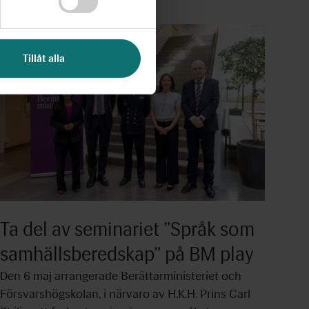
Tillåt alla
Ta del av seminariet ”Språk som
samhällsberedskap” på BM play
Den 6 maj arrangerade Berättarministeriet och
Försvarshögskolan, i närvaro av H.K.H. Prins Carl