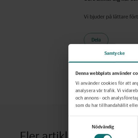
Vi bjuder på lättare fört
Dela
Samtycke
Denna webbplats använder co
Senast uppdaterad 2024
Vi använder cookies för att an
analysera vår trafik. Vi vidar
och annons- och analysföreta
som du har tillhandahållit elle
Samtyckesval
Nödvändig
Fler artiklar
Se alla