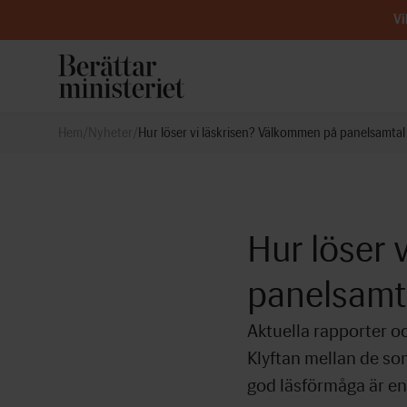
Vi
Hem
/
Nyheter
/
Hur löser vi läskrisen? Välkommen på panelsamtal
Hur löser 
panelsamta
Aktuella rapporter o
Klyftan mellan de som
god läsförmåga är en 