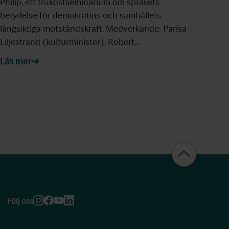
Philip, ett frukostseminarium om språkets
betydelse för demokratins och samhällets
långsiktiga motståndskraft. Medverkande: Parisa
Liljestrand (kulturminister), Robert…
Läs mer
Följ oss