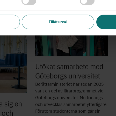
Tillåt urval
Utökat samarbete med
Göteborgs universitet
Berättarministeriet har sedan 2025
varit en del av lärarprogrammet vid
Göteborgs universitet. Nu förlängs
a sig en
och utvecklas samarbetet ytterligare.
Förutom studenterna som går sin
i och