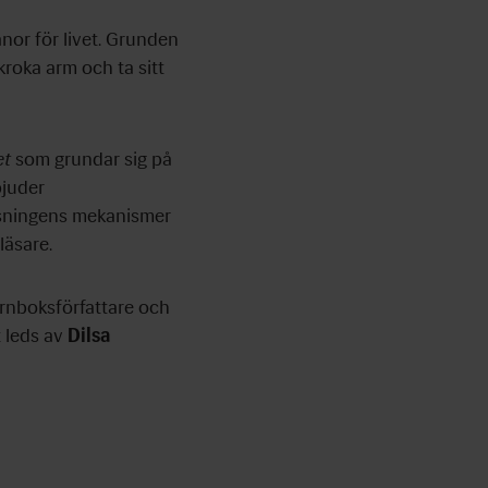
nor för livet. Grunden
roka arm och ta sitt
et
som grundar sig på
bjuder
läsningens mekanismer
läsare.
arnboksförfattare och
t leds av
Dilsa