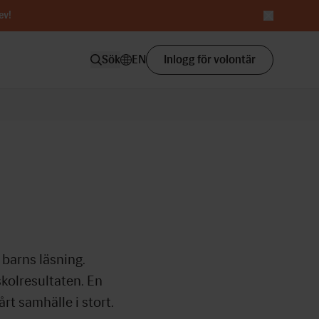
ev
!
Sök
EN
Inlogg för volontär
 barns läsning.
skolresultaten. En
rt samhälle i stort.