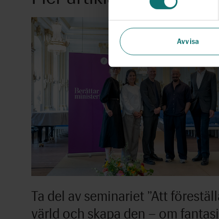
Avvisa
Ta del av seminariet ”Att föreställ
värld och skapa den – om fantas