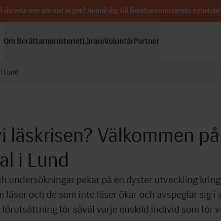
ll du veta mer om vad vi gör?
Anmäl dig till Berättarministeriets nyhetsbr
Om Berättarministeriet
Lärare
Volontär
Partner
 i Lund
vi läskrisen? Välkommen på
l i Lund
ch undersökningar pekar på en dyster utveckling kring
 läser och de som inte läser ökar och avspeglar sig i 
förutsättning för såväl varje enskild individ som för vå