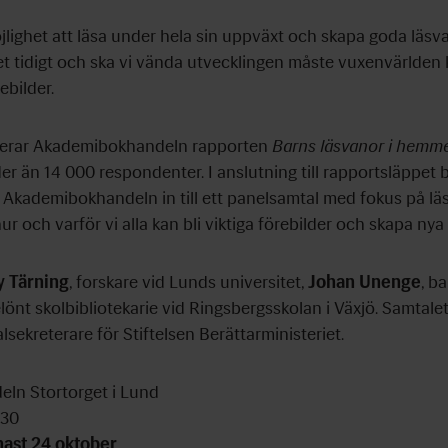
jlighet att läsa under hela sin uppväxt och skapa goda läsva
t tidigt och ska vi vända utvecklingen måste vuxenvärlden k
ebilder.
terar Akademibokhandeln rapporten
Barns läsvanor i hemm
r än 14 000 respondenter. I anslutning till rapportsläppet 
h Akademibokhandeln in till ett panelsamtal med fokus på 
r och varför vi alla kan bli viktiga förebilder och skapa nya 
y Tärning
, forskare vid Lunds universitet,
Johan Unenge
, b
elönt skolbibliotekarie vid Ringsbergsskolan i Växjö. Samtale
alsekreterare för Stiftelsen Berättarministeriet.
ln Stortorget i Lund
.30
nast 24 oktober