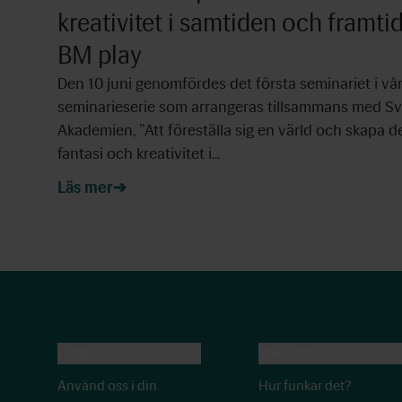
kreativitet i samtiden och framti
BM play
Den 10 juni genomfördes det första seminariet i vå
seminarieserie som arrangeras tillsammans med S
Akademien, ”Att föreställa sig en värld och skapa 
fantasi och kreativitet i…
Läs mer
Lärare
Volontär
Använd oss i din
Hur funkar det?