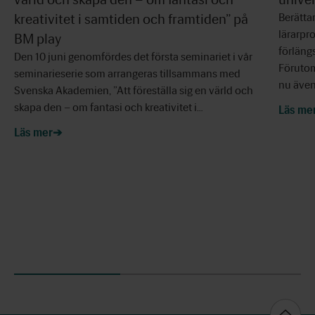
kreativitet i samtiden och framtiden” på
Berätta
lärarpr
BM play
förläng
Den 10 juni genomfördes det första seminariet i vår
Förutom
seminarieserie som arrangeras tillsammans med
nu äve
Svenska Akademien, ”Att föreställa sig en värld och
skapa den – om fantasi och kreativitet i…
Läs me
Läs mer