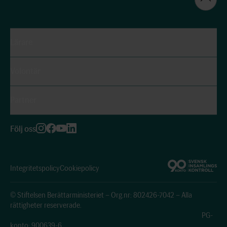
Lärare
Volontär
Partner
Följ oss
Integritetspolicy
Cookiepolicy
© Stiftelsen Berättarministeriet – Org.nr: 802426-7042 – Alla
rättigheter reserverade.
PG-
konto: 900639-6