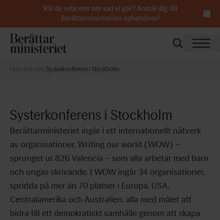
Vill du veta mer om vad vi gör?
Anmäl dig till
Berättarministeriets nyhetsbrev
!
Hem
/
Nyheter
/
Systerkonferens i Stockholm
Systerkonferens i Stockholm
Berättarministeriet ingår i ett internationellt nätverk
av organisation
er,
Writing our world (WOW)
–
sprunget ur
826 Valencia
–
som alla arbetar med barn
och ungas skrivande. I WOW
ingår 34 organisationer,
spridda på mer än 70 platser
i
Europa, USA,
Centralamerika och Australien
, alla
med målet att
bidra till ett demokratiskt samhälle genom att skapa