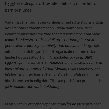
trygghet och självförtroende i det skrivna ordet för
barn och unga.
Vartannat år anordnas en konferens med syfte att dra lärdom
av varandras erfarenheter och utbyta tankar och idéer
.
B
erättarministeriet stod värd
för årets konferens,
som hade
temat
The Desire for Storytelling – nurturing the next
oc
h i
generation’s literacy, creativity and critical thinkin
g,
juli samlades deltagare från 14 organisationer i nio olika
länder hos oss i Stockholm.
Vi gästades också av
Dave
Eggers,
grundaren till
, som berättade om
826 Valencia
The
i San Francisc
o, d
är
International Library of Youth Writing
böcker skrivna av barn och unga över hela världen finns att
hitta bakom en hemlig dörr. Till exempel böcker publicerade
på
!
Redaktör Schwartz bokförlag
Kreativitet var
ett
genomgående tema för de presentationer