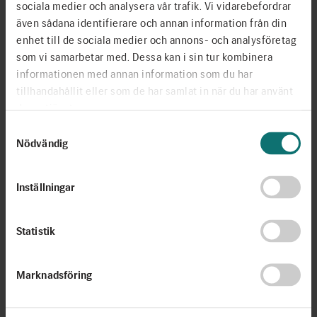
sociala medier och analysera vår trafik. Vi vidarebefordrar
även sådana identifierare och annan information från din
Stockholm visade sig från sin allra vackraste sida dessa
enhet till de sociala medier och annons- och analysföretag
julidagar och konferensdeltagarna kunde återvända hem
som vi samarbetar med. Dessa kan i sin tur kombinera
med nya insikter, nya tankar och många minnen.
informationen med annan information som du har
tillhandahållit eller som de har samlat in när du har använt
deras tjänster.
Medverkande organisationer:
Samtyckesval
Nödvändig
826 National
, USA
B&G Partners
, England
Berättarministeriet
, Sverige
Inställningar
Fighting Words
, Irland
Fighting Words NI,
Nordirland
Grimm & Co
, England
Statistik
Little Green Pig
, England
Ministry of Stories
, England
Marknadsföring
Noordje
, Nederländerna
Story Factory
, Australien
Super Power Agency
, Skottland