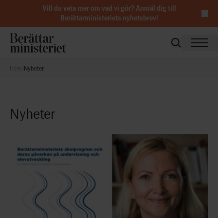
Vill du veta mer om vad vi gör?
Anmäl dig till
Berättarministeriets nyhetsbrev
!
Hem
/
Nyheter
Nyheter