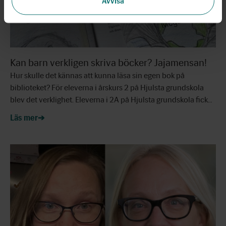
Avvisa
Kan barn verkligen skriva böcker? Jajamensan!
Hur skulle det kännas att kunna läsa sin egen bok på
biblioteket? För eleverna i årskurs 2 på Hjulsta grundskola
blev det verklighet. Eleverna i 2A på Hjulsta grundskola fick…
Läs mer