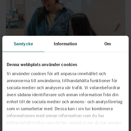
Samtycke
Information
Om
Denna webbplats använder cookies
Vi använder cookies för att anpassa innehållet och
Pennsvärdet 2025 – Alonnika Ritchey
annonserna till användarna, tillhandahålla funktioner för
2025 års mottagare av lärarpriset Pennsvärdet är Alonnika
sociala medier och analysera vår trafik. Vi vidarebefordrar
Ritchey, lärare på Bjurslättsskolan i Göteborg. Med ett
även sådana identifierare och annan information från din
arbetssätt där språk, rörelse och kritiskt tänkande samverkar
enhet till de sociala medier och annons- och analysföretag
skapar hon en undervisning som är…
som vi samarbetar med. Dessa kan i sin tur kombinera
Läs mer
informationen med annan information som du har
tillhandahållit eller som de har samlat in när du har använt
deras tjänster.